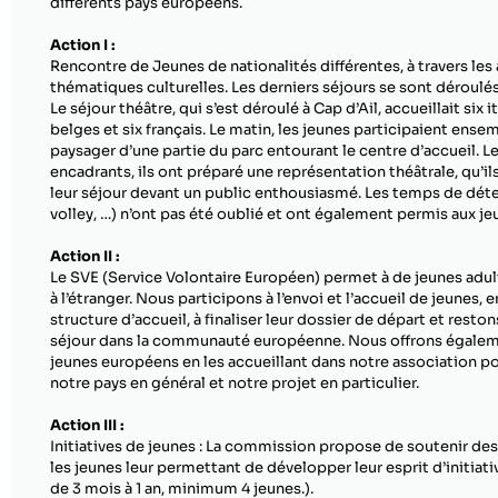
différents pays européens.
Action I :
Rencontre de Jeunes de nationalités différentes, à travers les 
thématiques culturelles. Les derniers séjours se sont déroulés
Le séjour théâtre, qui s’est déroulé à Cap d’Ail, accueillait six it
belges et six français. Le matin, les jeunes participaient e
paysager d’une partie du parc entourant le centre d’accueil. L
encadrants, ils ont préparé une représentation théâtrale, qu’ils
leur séjour devant un public enthousiasmé. Les temps de détent
volley, …) n’ont pas été oublié et ont également permis aux jeu
Action II :
Le SVE (Service Volontaire Européen) permet à de jeunes adult
à l’étranger. Nous participons à l’envoi et l’accueil de jeunes, e
structure d’accueil, à finaliser leur dossier de départ et reston
séjour dans la communauté européenne. Nous offrons égaleme
jeunes européens en les accueillant dans notre association po
notre pays en général et notre projet en particulier.
Action III :
Initiatives de jeunes : La commission propose de soutenir de
les jeunes leur permettant de développer leur esprit d’initiativ
de 3 mois à 1 an, minimum 4 jeunes.).