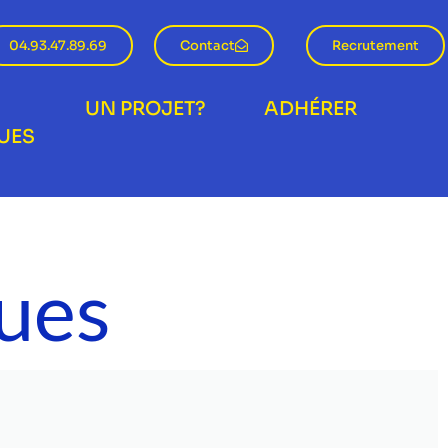
04.93.47.89.69
Contact
Recrutement
UN PROJET?
ADHÉRER
UES
ques