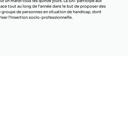
f un mardi tous les quinze jours. La SAT participe aux
lace tout au long de l’année dans le but de proposer des
u groupe de personnes en situation de handicap, dont
riser l’insertion socio-professionnelle.